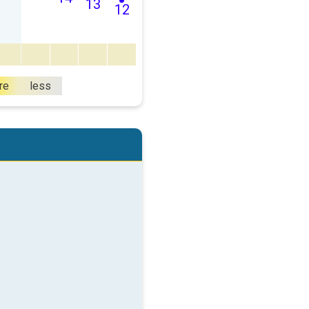
13
12
re
less