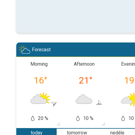
Forecast
Morning
Afternoon
Eveni
16
°
21
°
19
20 %
10 %
10
today
tomorrow
neděle