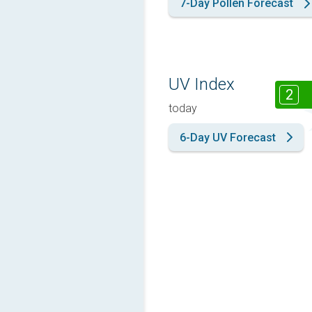
7-Day Pollen Forecast
UV Index
2
today
6-Day UV Forecast