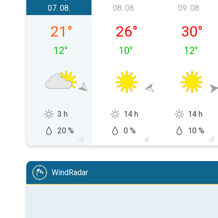
07. 08.
08. 08.
09. 08.
pátek 07. 08.
sobota 08. 08.
neděle 0
21
°
26
°
30
°
12
°
10
°
12
°
3 h
14 h
14 h
20 %
0 %
10 %
WindRadar