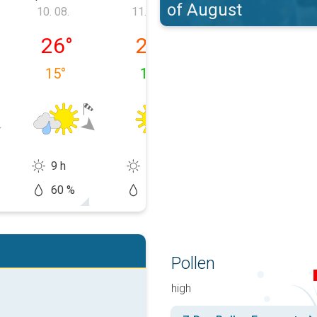
of August
10. 08.
11. 08.
12. 08.
9. 08.
pondělí 10. 08.
úterý 11. 08.
středa 12. 08.
26
°
24
°
27
°
15
°
11
°
12
°
9 h
13 h
13 h
60 %
10 %
20 %
Pollen
high