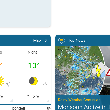
Map
Top News
Monsoon Active in First Week of
ng
Night
Morning
Aftern
°
10
°
17
°
26
 %
5 %
0 %
0
Rainy Weather Continues
Monsoon Active in 
pondělí
úterý
středa