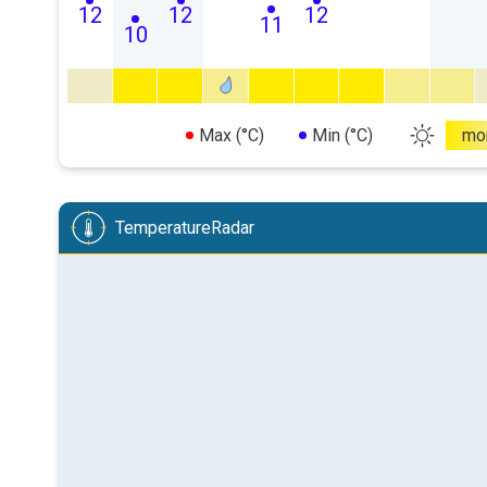
12
12
12
11
10
Max (°C)
Min (°C)
mo
TemperatureRadar