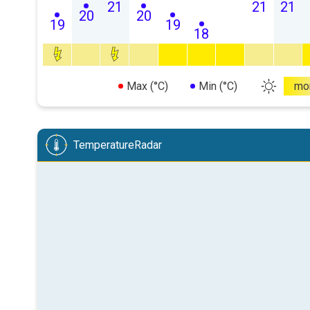
21
21
21
20
20
19
19
18
Max (°C)
Min (°C)
mo
TemperatureRadar