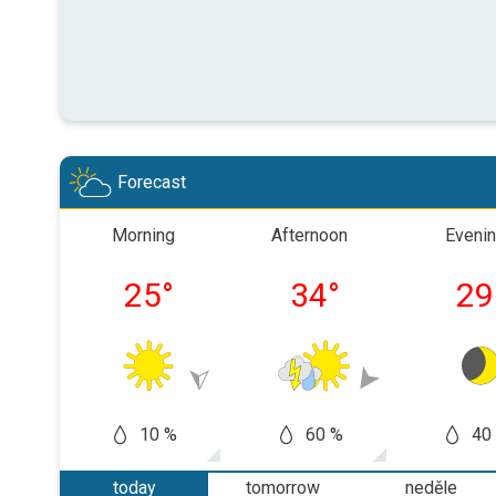
Forecast
Morning
Afternoon
Eveni
25
°
34
°
29
10 %
60 %
40
today
tomorrow
neděle