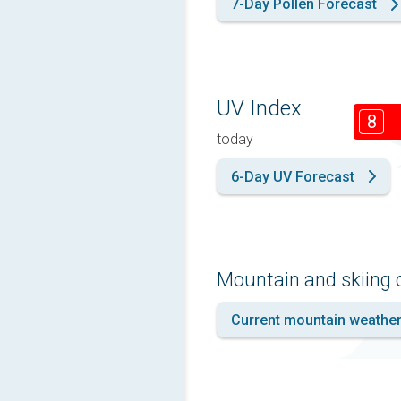
7-Day Pollen Forecast
UV Index
8
today
6-Day UV Forecast
Mountain and skiing 
Current mountain weathe