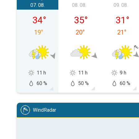
07. 08.
08. 08.
09. 08.
pátek 07. 08.
sobota 08. 08.
neděle 0
34
°
35
°
31
°
19
°
20
°
21
°
11 h
11 h
9 h
60 %
50 %
60 %
WindRadar