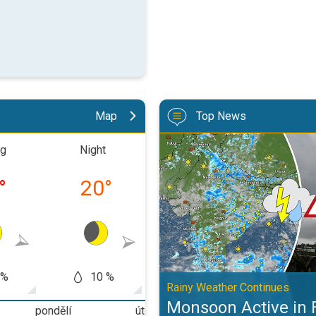
Map
Top News
Monsoon Active in First Week of
ng
Night
Morning
Aftern
°
20
°
27
°
35
 %
10 %
20 %
50
Rainy Weather Continues
Monsoon Active in 
pondělí
úterý
středa