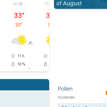
of August
10. 08.
11. 08.
12. 08.
9. 08.
pondělí 10. 08.
úterý 11. 08.
středa 12. 08.
33
°
34
°
35
°
20
°
19
°
18
°
11 h
13 h
12 h
10 %
5 %
20 %
Pollen
moderate