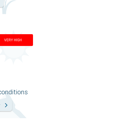
VERY HIGH
conditions
r