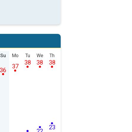
Su
Mo
Tu
We
Th
38
38
38
37
36
23
22