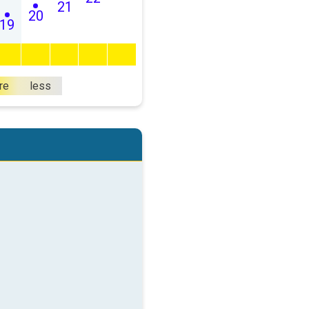
21
20
19
re
less